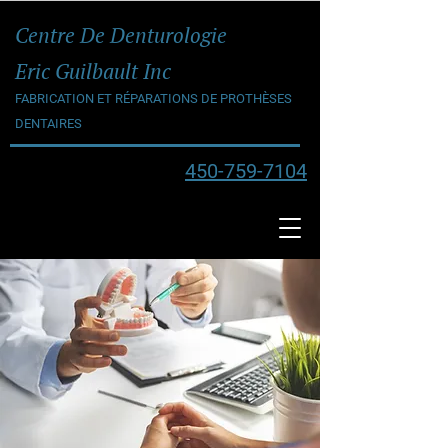
Centre De Denturologie
Eric Guilbault Inc
FABRICATION ET RÉPARATIONS DE PROTHÈSES
DENTAIRES
450-759-7104